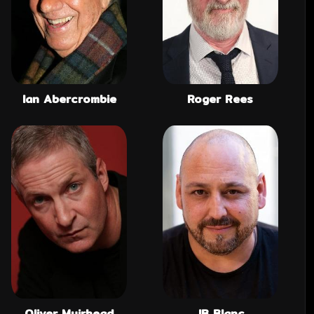
Ian Abercrombie
Roger Rees
Oliver Muirhead
JB Blanc