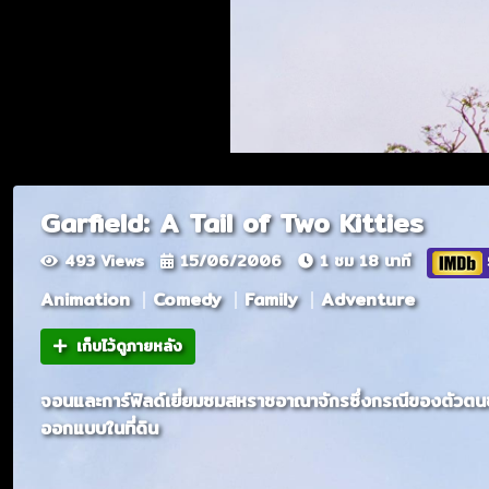
Garfield: A Tail of Two Kitties
493 Views
15/06/2006
1 ชม 18 นาที
Animation
Comedy
Family
Adventure
เก็บไว้ดูภายหลัง
จอนและการ์ฟิลด์เยี่ยมชมสหราชอาณาจักรซึ่งกรณีของตัวตนของแ
ออกแบบในที่ดิน