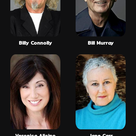
Billy Connolly
Bill Murray
Veronica Alicino
Jane Carr