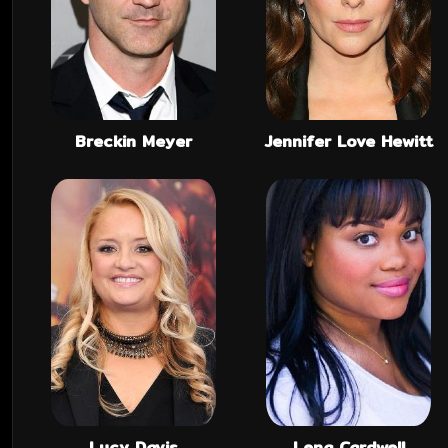
Breckin Meyer
Jennifer Love Hewitt
Lucy Davis
Lena Cardwell